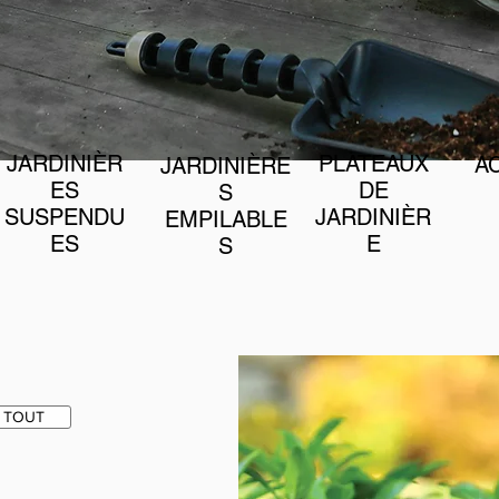
JARDINIÈR
PLATEAUX
A
JARDINIÈRE
ES
DE
S
SUSPENDU
JARDINIÈR
EMPILABLE
ES
E
S
 TOUT